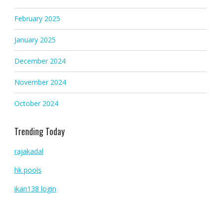
February 2025
January 2025
December 2024
November 2024
October 2024
Trending Today
rajakadal
hk pools
ikan138 login