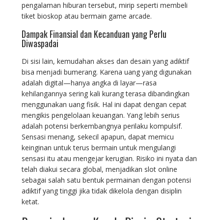
pengalaman hiburan tersebut, mirip seperti membeli
tiket bioskop atau bermain game arcade.
Dampak Finansial dan Kecanduan yang Perlu
Diwaspadai
Di sisi lain, kemudahan akses dan desain yang adiktif
bisa menjadi bumerang. Karena uang yang digunakan
adalah digital—hanya angka di layar—rasa
kehilangannya sering kali kurang terasa dibandingkan
menggunakan uang fisik. Hal ini dapat dengan cepat
mengikis pengelolaan keuangan. Yang lebih serius
adalah potensi berkembangnya perilaku kompulsif.
Sensasi menang, sekecil apapun, dapat memicu
keinginan untuk terus bermain untuk mengulangi
sensasi itu atau mengejar kerugian. Risiko ini nyata dan
telah diakui secara global, menjadikan slot online
sebagai salah satu bentuk permainan dengan potensi
adiktif yang tinggi jika tidak dikelola dengan disiplin
ketat.